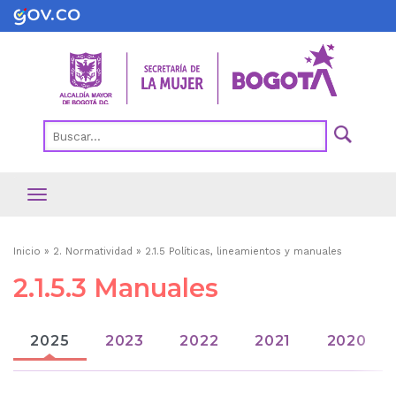
Pasar
al
contenido
principal
Ruta
Inicio
2. Normatividad
2.1.5 Políticas, lineamientos y manuales
de
2.1.5.3 Manuales
navegación
2025
2023
2022
2021
2020