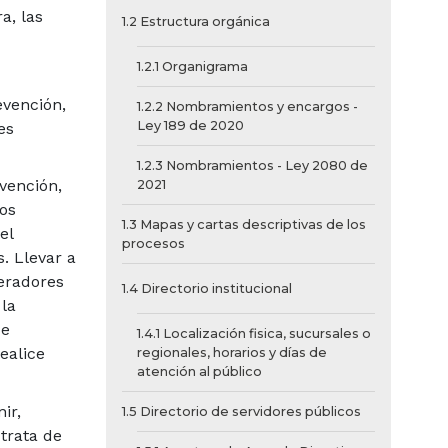
a, las
1.2 Estructura orgánica
1.2.1 Organigrama
evención,
1.2.2 Nombramientos y encargos -
Ley 189 de 2020
es
1.2.3 Nombramientos - Ley 2080 de
vención,
2021
os
1.3 Mapas y cartas descriptivas de los
el
procesos
. Llevar a
eradores
1.4 Directorio institucional
 la
de
1.4.1 Localización fisica, sucursales o
ealice
regionales, horarios y días de
atención al público
ir,
1.5 Directorio de servidores públicos
 trata de