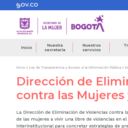
Pasar
al
contenido
principal
Nuestra
Nuestros
Tr
Inicio
secretaría
servicios
Ruta
Inicio
Ley de Transparencia y Acceso a la Información Pública
E
Dirección de Elimi
de
navegación
contra las Mujeres 
La Dirección de Eliminación de Violencias contra l
de las mujeres a vivir una libre de violencias en el
interinstitucional para concretar estrategias de pr