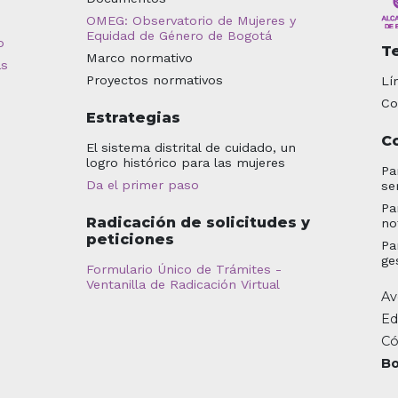
OMEG: Observatorio de Mujeres y
Equidad de Género de Bogotá
o
T
Marco normativo
as
Proyectos normativos
Lí
Co
Estrategias
C
El sistema distrital de cuidado, un
logro histórico para las mujeres
Pa
Da el primer paso
se
Pa
Radicación de solicitudes y
no
peticiones
Pa
ge
Formulario Único de Trámites -
Ventanilla de Radicación Virtual
Av
Ed
Có
Bo