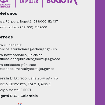
eléfonos
nea Púrpura Bogotá: 01 8000 112 137
nmutador: (+57 601) 3169001
orreos
ra ciudadanía:
rvicioalaciudadania@sdmujer.gov.co
ra notificaciones judiciales:
tificacionesjudiciales@sdmujer.gov.co
ra entidades públicas:
stiondocumental@sdmujer.gov.co
enida El Dorado, Calle 26 # 69 - 76
ificio Elemento, Torre 1, Piso 9
digo postal: 111071
gotá D.C. - Colombia