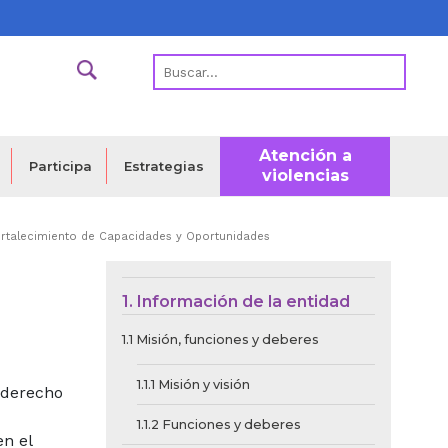
Atención a
Estrategias
Participa
violencias
ortalecimiento de Capacidades y Oportunidades
Menú de Contexto d
1. Información de la entidad
1.1 Misión, funciones y deberes
1.1.1 Misión y visión
l derecho
1.1.2 Funciones y deberes
en el