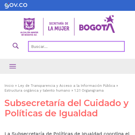
Pasar
al
contenido
principal
Ruta
Inicio
Ley de Transparencia y Acceso a la Información Pública
Estructura orgánica y talento humano
1.2.1 Organigrama
de
Subsecretaría del Cuidado y
navegación
Políticas de Igualdad
La Subsecretaría de Políticas de Igualdad coordina el