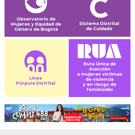
Observatorio de
Sistema Distrital
Mujeres y Equidad de
de Cuidado
Género de Bogotá
Ruta Única de
Atención
a mujeres víctimas
Línea
de violencia
Púrpura Distrital
y en riesgo de
feminicidio
Anterior
Sig