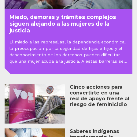
Miedo, demoras y trámites complejos
siguen alejando a las mujeres de la
justicia
El miedo a las represalias, la dependencia económica,
la preocupación por la seguridad de hijas e hijos y el
desconocimiento de los derechos pueden dificultar
que una mujer acuda a la justicia. A estas barreras se
suman los trámites complejos, las demoras, la
necesidad de acudir a varias entidades y las prácticas
que pueden generar revictimización.
Cinco acciones para
convertirte en una
red de apoyo frente al
riesgo de feminicidio