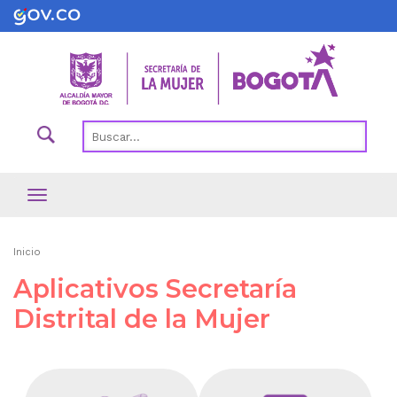
Pasar
al
contenido
principal
Ruta
Inicio
de
Aplicativos Secretaría
navegación
Distrital de la Mujer