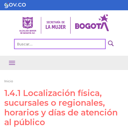
Pasar
al
contenido
principal
Ruta
Inicio
de
1.4.1 Localización física,
navegación
sucursales o regionales,
horarios y días de atención
al público