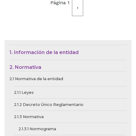
Paginación
Página 1
Siguiente
›
página
Menú de Contexto de Ley de Tra
1. Información de la entidad
2. Normativa
2.1 Normativa de la entidad
2.1.1 Leyes
2.1.2 Decreto Único Reglamentario
2.1.3 Normativa
2.1.3.1 Normograma