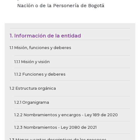
Nación o de la Personería de Bogotá
Menú de Contexto de Ley de Tra
1. Información de la entidad
1.1 Misión, funciones y deberes
1.1.1 Misión y visión
1.1.2 Funciones y deberes
1.2 Estructura orgánica
1.2.1 Organigrama
1.2.2 Nombramientos y encargos - Ley 189 de 2020
1.2.3 Nombramientos - Ley 2080 de 2021
1.3 Mapas y cartas descriptivas de los procesos