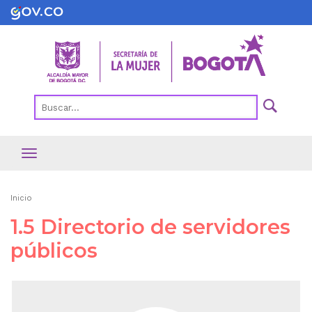
Pasar
al
contenido
principal
Ruta
Inicio
de
1.5 Directorio de servidores
navegación
públicos