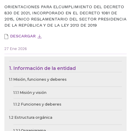
ORIENTACIONES PARA ELCUMPLIMIENTO DEL DECRETO
830 DE 2021, INCORPORADO EN EL DECRETO 1081 DE
2015, ÚNICO REGLAMENTARIO DEL SECTOR PRESIDENCIA
DE LA REPÚBLICA Y DE LA LEY 2013 DE 2019
DESCARGAR
27 Ene 2026
Menú de Contexto de Ley de Tra
1. Información de la entidad
1.1 Misión, funciones y deberes
1.1.1 Misión y visión
1.1.2 Funciones y deberes
1.2 Estructura orgánica
1.2.1 Organigrama