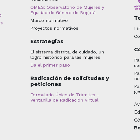
OMEG: Observatorio de Mujeres y
Equidad de Género de Bogotá
o
T
Marco normativo
as
Proyectos normativos
Lí
Co
Estrategias
C
El sistema distrital de cuidado, un
logro histórico para las mujeres
Pa
Da el primer paso
se
Pa
Radicación de solicitudes y
no
peticiones
Pa
ge
Formulario Único de Trámites -
Ventanilla de Radicación Virtual
Av
Ed
Có
Bo