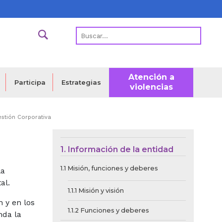
Atención a
Estrategias
Participa
violencias
estión Corporativa
Menú de Contexto d
1. Información de la entidad
1.1 Misión, funciones y deberes
la
al.
1.1.1 Misión y visión
n y en los
1.1.2 Funciones y deberes
nda la