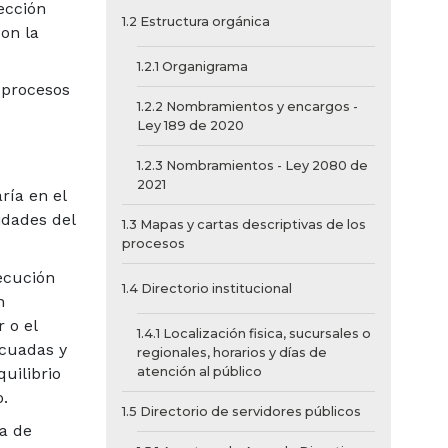
ección
1.2 Estructura orgánica
on la
1.2.1 Organigrama
 procesos
1.2.2 Nombramientos y encargos -
Ley 189 de 2020
1.2.3 Nombramientos - Ley 2080 de
2021
ría en el
idades del
1.3 Mapas y cartas descriptivas de los
procesos
ecución
1.4 Directorio institucional
n
 o el
1.4.1 Localización fisica, sucursales o
ecuadas y
regionales, horarios y días de
uilibrio
atención al público
.
1.5 Directorio de servidores públicos
a de