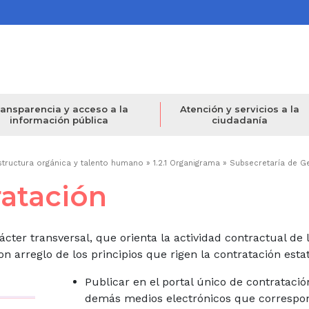
ansparencia y acceso a la
Atención y servicios a la
información pública
ciudadanía
structura orgánica y talento humano
1.2.1 Organigrama
Subsecretaría de G
ratación
cter transversal, que orienta la actividad contractual de 
n arreglo de los principios que rigen la contratación estat
Publicar en el portal único de contratació
demás medios electrónicos que correspo