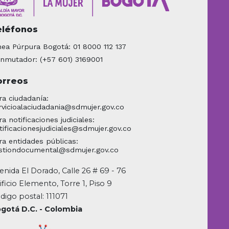
eléfonos
nea Púrpura Bogotá: 01 8000 112 137
nmutador: (+57 601) 3169001
orreos
ra ciudadanía:
rvicioalaciudadania@sdmujer.gov.co
ra notificaciones judiciales:
tificacionesjudiciales@sdmujer.gov.co
ra entidades públicas:
stiondocumental@sdmujer.gov.co
enida El Dorado, Calle 26 # 69 - 76
ificio Elemento, Torre 1, Piso 9
digo postal: 111071
gotá D.C. - Colombia