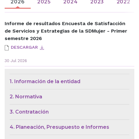
2026
2025
2024
2023
2022
Informe de resultados Encuesta de Satisfacción
de Servicios y Estrategias de la SDMujer - Primer
semestre 2026
DESCARGAR
30 Jul 2026
Menú de Contexto de Ley de Tra
1. Información de la entidad
2. Normativa
3. Contratación
4. Planeación, Presupuesto e Informes