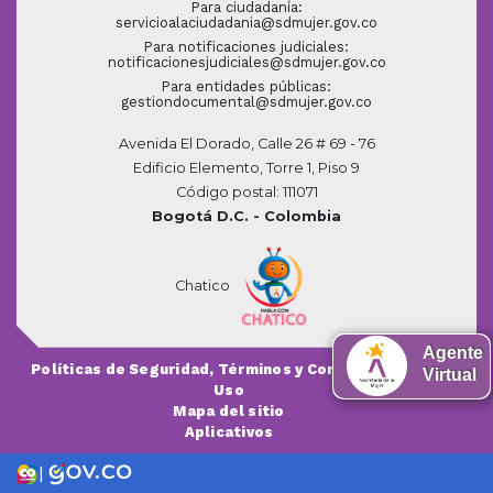
Para ciudadanía:
servicioalaciudadania@sdmujer.gov.co
Para notificaciones judiciales:
notificacionesjudiciales@sdmujer.gov.co
Para entidades públicas:
gestiondocumental@sdmujer.gov.co
Avenida El Dorado, Calle 26 # 69 - 76
Edificio Elemento, Torre 1, Piso 9
Código postal: 111071
Bogotá D.C. - Colombia
Chatico
Agente
Políticas de Seguridad, Términos y Condiciones de
Virtual
Uso
Mapa del sitio
Aplicativos
|