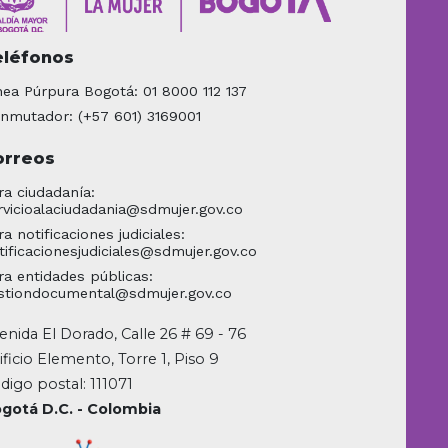
eléfonos
nea Púrpura Bogotá: 01 8000 112 137
nmutador: (+57 601) 3169001
orreos
ra ciudadanía:
rvicioalaciudadania@sdmujer.gov.co
ra notificaciones judiciales:
tificacionesjudiciales@sdmujer.gov.co
ra entidades públicas:
stiondocumental@sdmujer.gov.co
enida El Dorado, Calle 26 # 69 - 76
ificio Elemento, Torre 1, Piso 9
digo postal: 111071
gotá D.C. - Colombia