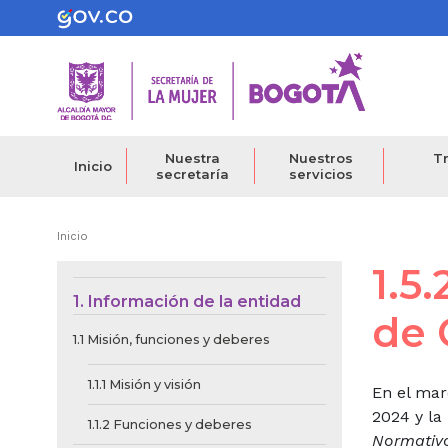
Pasar
al
contenido
principal
Nuestra
Nuestros
Tr
Inicio
secretaría
servicios
Ruta
Inicio
1.5
de
Menú de Contexto de 
1. Información de la entidad
navegación
de 
1.1 Misión, funciones y deberes
1.1.1 Misión y visión
En el mar
2024 y la
1.1.2 Funciones y deberes
Normativo