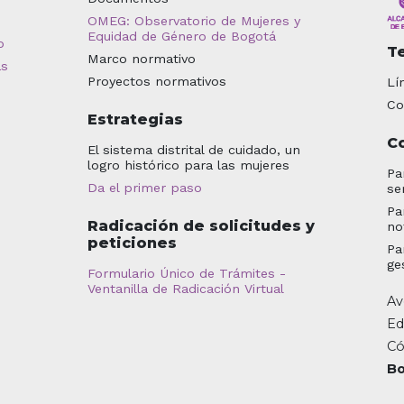
OMEG: Observatorio de Mujeres y
Equidad de Género de Bogotá
o
T
Marco normativo
as
Proyectos normativos
Lí
Co
Estrategias
C
El sistema distrital de cuidado, un
logro histórico para las mujeres
Pa
Da el primer paso
se
Pa
Radicación de solicitudes y
no
peticiones
Pa
ge
Formulario Único de Trámites -
Ventanilla de Radicación Virtual
Av
Ed
Có
Bo