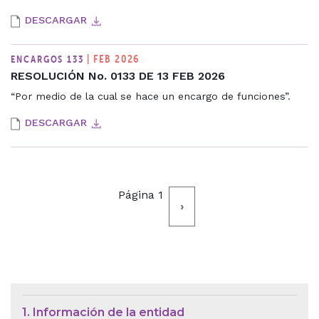
DESCARGAR
| FEB 2026
ENCARGOS 133
RESOLUCIÓN No. 0133 DE 13 FEB 2026
“Por medio de la cual se hace un encargo de funciones”.
DESCARGAR
Paginación
Página 1
Siguiente
›
página
Menú de Contexto de Ley de Tra
1. Información de la entidad