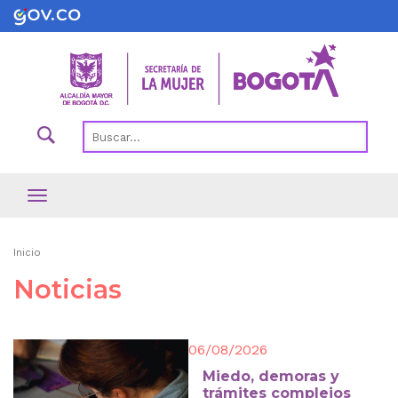
Pasar
al
contenido
principal
Ruta
Inicio
de
Noticias
navegación
06/08/2026
Miedo, demoras y
trámites complejos