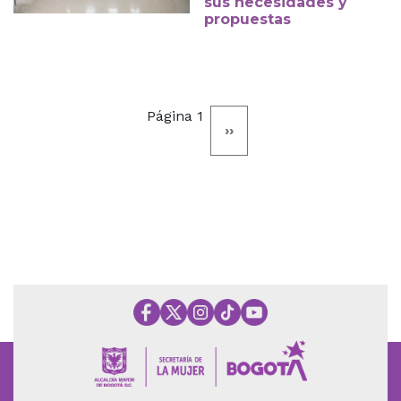
sus necesidades y
propuestas
Paginación
Página 1
Siguiente
››
página