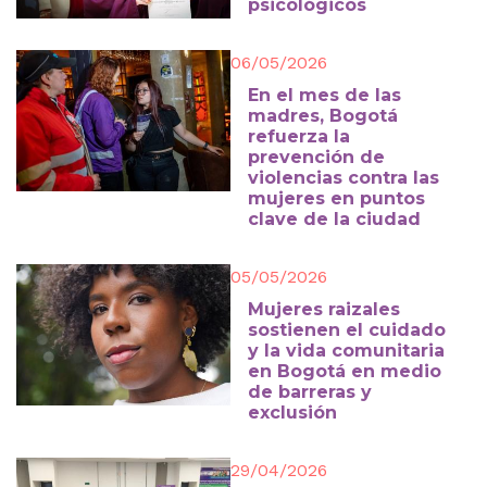
psicológicos
06/05/2026
En el mes de las
madres, Bogotá
refuerza la
prevención de
violencias contra las
mujeres en puntos
clave de la ciudad
05/05/2026
Mujeres raizales
sostienen el cuidado
y la vida comunitaria
en Bogotá en medio
de barreras y
exclusión
29/04/2026