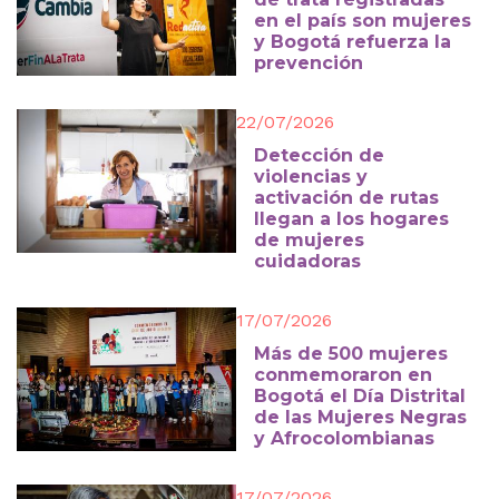
en el país son mujeres
y Bogotá refuerza la
prevención
22/07/2026
Detección de
violencias y
activación de rutas
llegan a los hogares
de mujeres
cuidadoras
17/07/2026
Más de 500 mujeres
conmemoraron en
Bogotá el Día Distrital
de las Mujeres Negras
y Afrocolombianas
17/07/2026