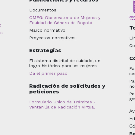
Documentos
OMEG: Observatorio de Mujeres y
Equidad de Género de Bogotá
o
T
Marco normativo
as
Proyectos normativos
Lí
Co
Estrategias
C
El sistema distrital de cuidado, un
logro histórico para las mujeres
Pa
Da el primer paso
se
Pa
Radicación de solicitudes y
no
peticiones
Pa
ge
Formulario Único de Trámites -
Ventanilla de Radicación Virtual
Av
Ed
Có
Bo