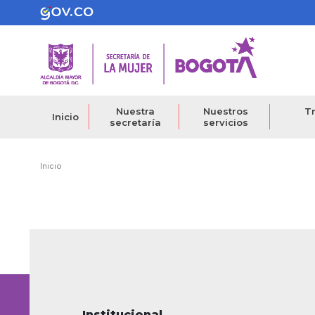
Pasar
al
contenido
principal
Nuestra
Nuestros
Tr
Inicio
secretaría
servicios
Ruta
Inicio
de
navegación
Institucional