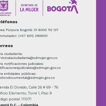
eléfonos
nea Púrpura Bogotá: 01 8000 112 137
nmutador: (+57 601) 3169001
orreos
ra ciudadanía:
rvicioalaciudadania@sdmujer.gov.co
ra notificaciones judiciales:
tificacionesjudiciales@sdmujer.gov.co
ra entidades públicas:
stiondocumental@sdmujer.gov.co
enida El Dorado, Calle 26 # 69 - 76
ificio Elemento, Torre 1, Piso 9
digo postal: 111071
gotá D.C. - Colombia