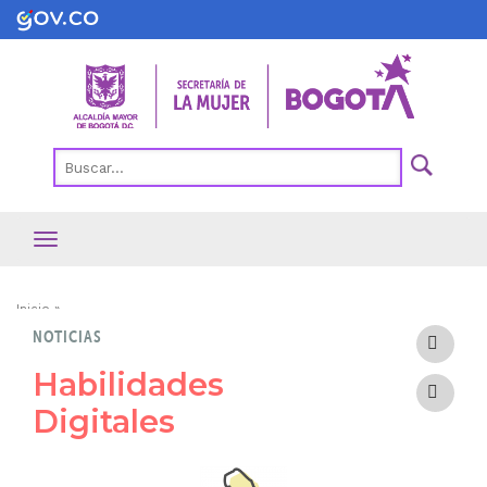
Pasar
al
contenido
principal
Ruta
Inicio
NOTICIAS
de
navegación
Habilidades
Digitales