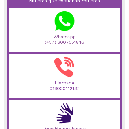
Mujeres que escuchan mujeres
Whatsapp
(+57) 3007551846
Llamada
018000112137
Atención por lengua