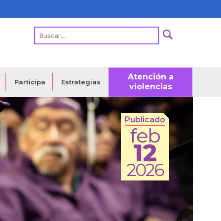
Atención a
Estrategias
Participa
violencias
Publicado
feb
12
2026