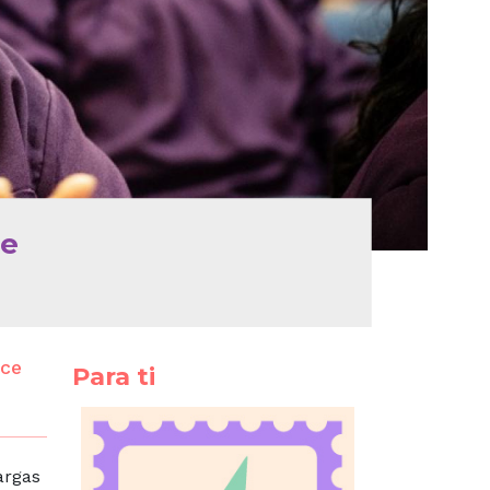
ne
ece
Para ti
argas