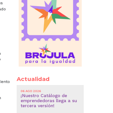
us
ado
n
y
Actualidad
miento
06 AGO 2026
¡Nuestro Catálogo de
n
emprendedoras llega a su
tercera versión!