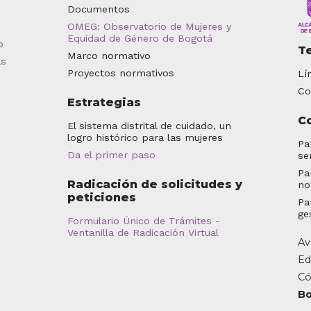
Documentos
OMEG: Observatorio de Mujeres y
Equidad de Género de Bogotá
o
T
Marco normativo
as
Proyectos normativos
Lí
Co
Estrategias
C
El sistema distrital de cuidado, un
logro histórico para las mujeres
Pa
Da el primer paso
se
Pa
Radicación de solicitudes y
no
peticiones
Pa
ge
Formulario Único de Trámites -
Ventanilla de Radicación Virtual
Av
Ed
Có
Bo