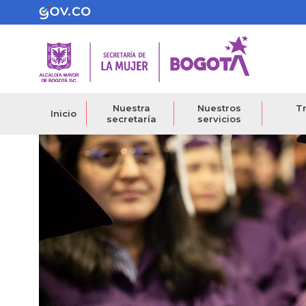
Pasar
al
contenido
principal
Nuestra
Nuestros
Tr
Inicio
secretaría
servicios