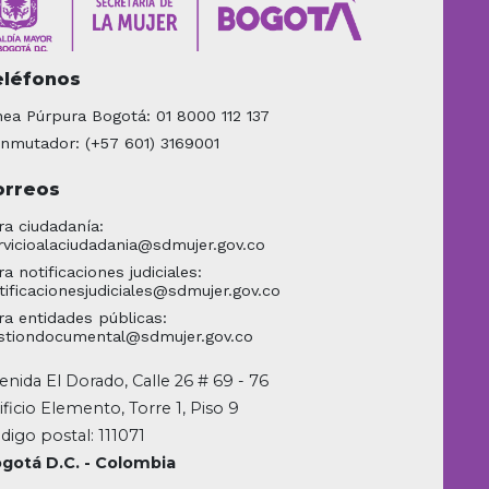
eléfonos
nea Púrpura Bogotá: 01 8000 112 137
nmutador: (+57 601) 3169001
orreos
ra ciudadanía:
rvicioalaciudadania@sdmujer.gov.co
ra notificaciones judiciales:
tificacionesjudiciales@sdmujer.gov.co
ra entidades públicas:
stiondocumental@sdmujer.gov.co
enida El Dorado, Calle 26 # 69 - 76
ificio Elemento, Torre 1, Piso 9
digo postal: 111071
gotá D.C. - Colombia