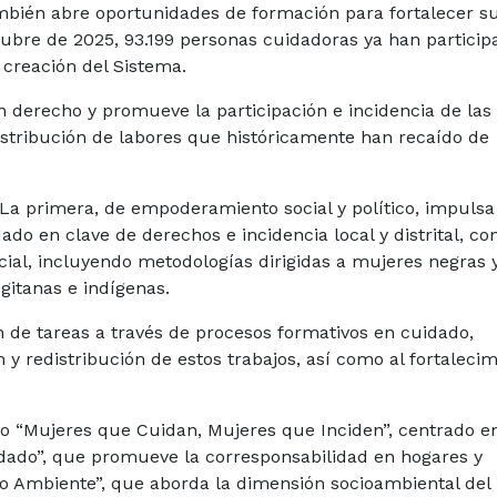
ambién abre oportunidades de formación para fortalecer s
tubre de 2025, 93.199 personas cuidadoras ya han particip
creación del Sistema.
 derecho y promueve la participación e incidencia de las
stribución de labores que históricamente han recaído de
 La primera, de empoderamiento social y político, impulsa
do en clave de derechos e incidencia local y distrital, co
ial, incluyendo metodologías dirigidas a mujeres negras 
gitanas e indígenas.
ón de tareas a través de procesos formativos en cuidado,
 y redistribución de estos trabajos, así como al fortaleci
mo “Mujeres que Cuidan, Mujeres que Inciden”, centrado e
Cuidado”, que promueve la corresponsabilidad en hogares y
o Ambiente”, que aborda la dimensión socioambiental del