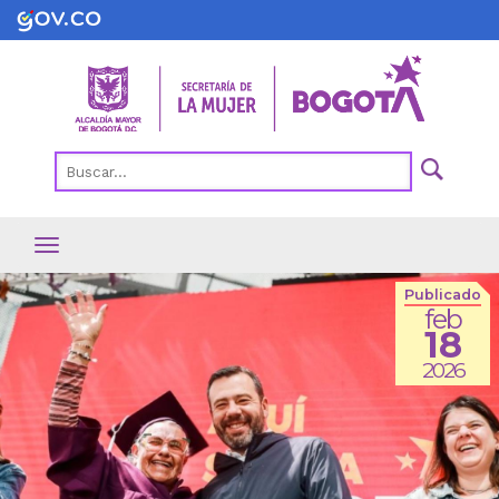
Pasar
al
contenido
principal
Publicado
feb
18
2026