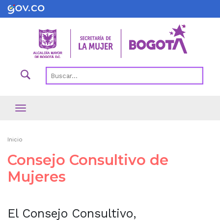
Pasar
al
contenido
principal
Ruta
Inicio
de
Consejo Consultivo de
navegación
Mujeres
El Consejo Consultivo,