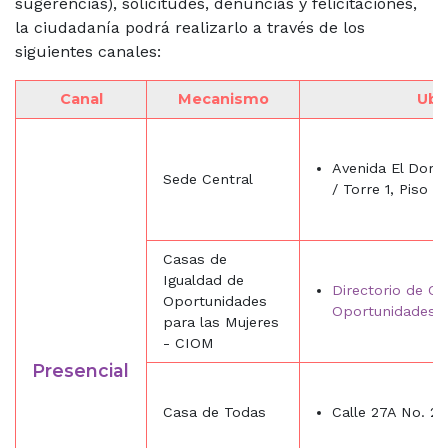
sugerencias), solicitudes, denuncias y felicitaciones,
la ciudadanía podrá realizarlo a través de los
siguientes canales:
Canal
Mecanismo
Ubi
Avenida El Dorad
Sede Central
/ Torre 1, Piso 9
Casas de
Igualdad de
Directorio de Ca
Oportunidades
Oportunidades
para las Mujeres
- CIOM
Presencial
Casa de Todas
Calle 27A No. 24