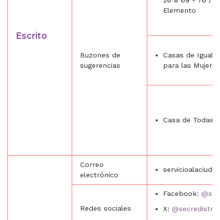
Elemento
Escrito
Buzones de
Casas de Iguald
sugerencias
para las Mujere
Casa de Todas: C
Correo
servicioalaciud
electrónico
Facebook:
@sec
Redes sociales
X:
@secredistmu