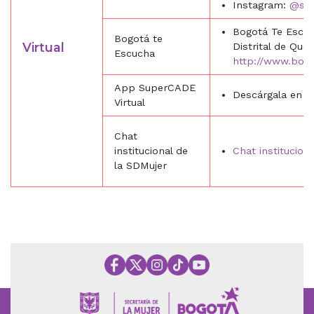
Instagram:
@sdm
Bogotá Te Escuc
Bogotá te
Virtual
Distrital de Quej
Escucha
http://www.bogo
App SuperCADE
Descárgala en I
Virtual
Chat
institucional de
Chat institucion
la SDMujer