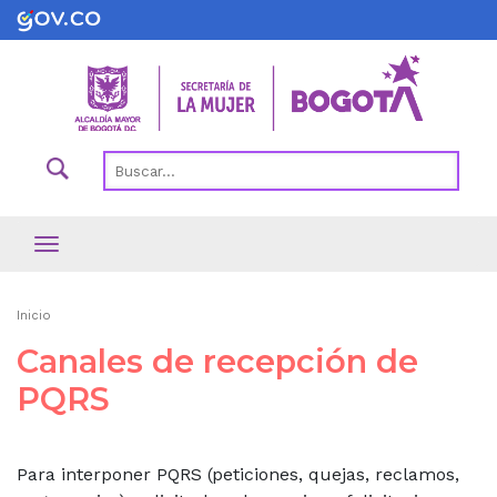
Pasar
al
contenido
principal
Ruta
Inicio
de
Canales de recepción de
navegación
PQRS
Para interponer PQRS (peticiones, quejas, reclamos,