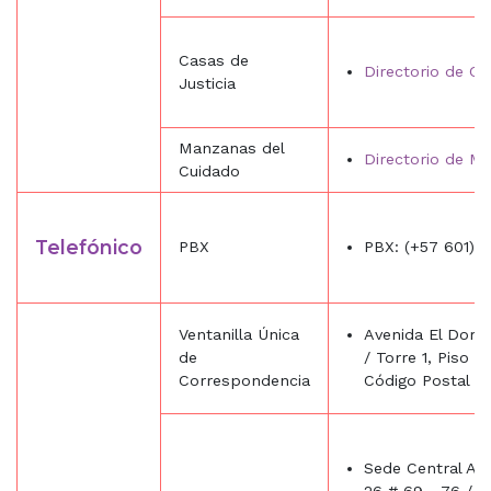
Casas de
Directorio de Ca
Justicia
Manzanas del
Directorio de M
Cuidado
Telefónico
PBX
PBX: (+57 601) 
Ventanilla Única
Avenida El Dorad
de
/ Torre 1, Piso 9
Correspondencia
Código Postal 11
Sede Central Ave
26 # 69 - 76 / To