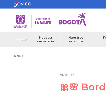
Pasar
al
contenido
principal
Nuestra
Nuestros
Tr
Inicio
secretaría
servicios
Ruta
Inicio
de
navegación
NOTICIAS
🎀🌸 Bord