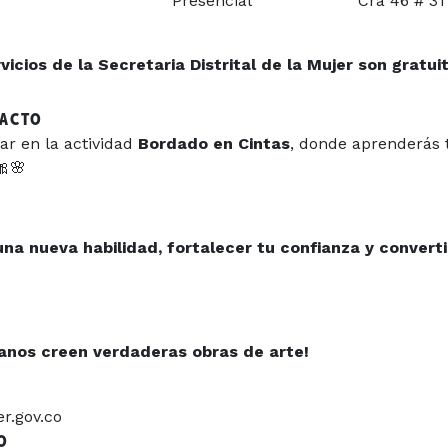
Presencial
Cra 46 # 31
icios de la Secretaria Distrital de la Mujer son gratui
TACTO
par en la actividad
Bordado en Cintas
, donde aprenderás 
🎀🌸
na nueva habilidad, fortalecer tu confianza y converti
anos creen verdaderas obras de arte!
r.gov.co
O