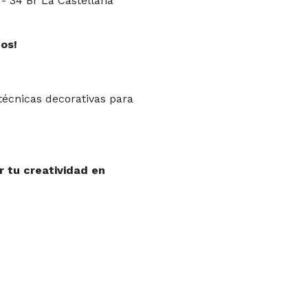
 - 34 Br La Castellana
tos!
técnicas decorativas para
r tu creatividad en