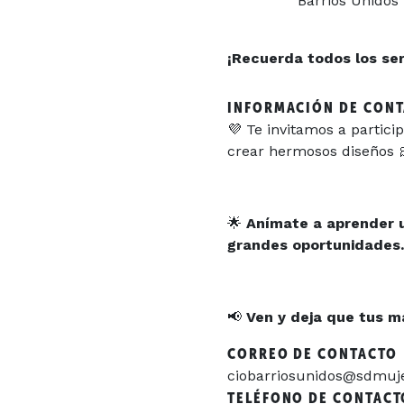
Barrios Unidos
¡Recuerda todos los serv
INFORMACIÓN DE CON
💜 Te invitamos a partici
crear hermosos diseños 
🌟
Anímate a aprender u
grandes oportunidades.
📢
Ven y deja que tus m
CORREO DE CONTACTO
ciobarriosunidos@sdmuje
TELÉFONO DE CONTACT