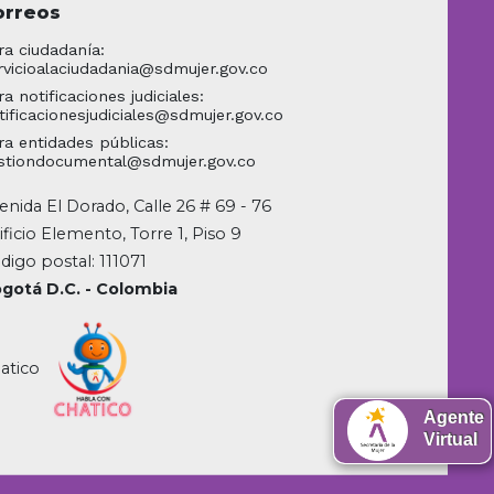
orreos
ra ciudadanía:
rvicioalaciudadania@sdmujer.gov.co
ra notificaciones judiciales:
tificacionesjudiciales@sdmujer.gov.co
ra entidades públicas:
stiondocumental@sdmujer.gov.co
enida El Dorado, Calle 26 # 69 - 76
ificio Elemento, Torre 1, Piso 9
digo postal: 111071
gotá D.C. - Colombia
atico
Agente
Virtual