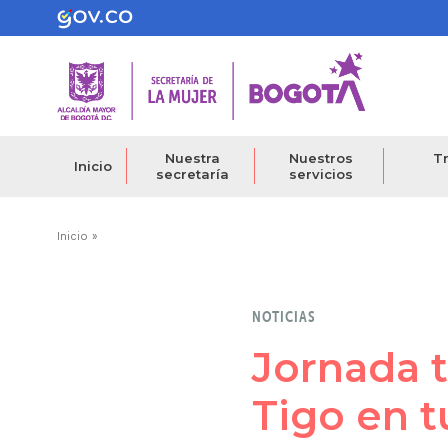
Pasar
al
contenido
principal
Nuestra
Nuestros
Tr
Inicio
secretaría
servicios
Ruta
Inicio
de
navegación
NOTICIAS
Jornada te
Tigo en t