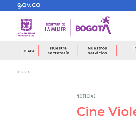
Pasar
al
contenido
principal
Nuestra
Nuestros
Tr
Inicio
secretaría
servicios
Ruta
Inicio
de
navegación
NOTICIAS
Cine Viol