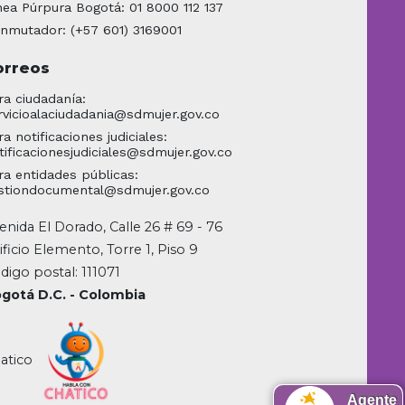
nea Púrpura Bogotá: 01 8000 112 137
nmutador: (+57 601) 3169001
orreos
ra ciudadanía:
rvicioalaciudadania@sdmujer.gov.co
ra notificaciones judiciales:
tificacionesjudiciales@sdmujer.gov.co
ra entidades públicas:
stiondocumental@sdmujer.gov.co
enida El Dorado, Calle 26 # 69 - 76
ificio Elemento, Torre 1, Piso 9
digo postal: 111071
gotá D.C. - Colombia
atico
Agente