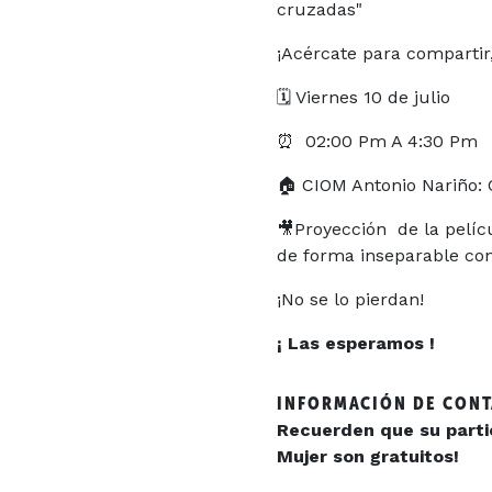
cruzadas"
¡Acércate para compartir,
🗓️
Viernes 10 de julio
⏰
02:00 Pm A 4:30 Pm
🏠
CIOM Antonio Nariño: C
🎥
Proyección de la pelíc
de forma inseparable con l
¡No se lo pierdan!
¡ Las esperamos !
INFORMACIÓN DE CON
Recuerden que su partic
Mujer son gratuitos!