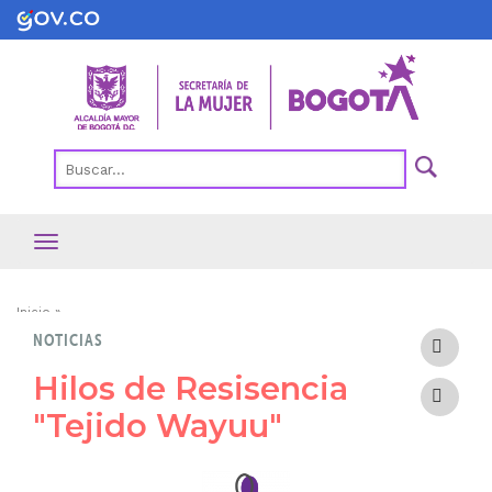
Pasar
al
contenido
principal
Ruta
Inicio
NOTICIAS
de
navegación
Hilos de Resisencia
"Tejido Wayuu"