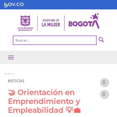
Pasar
al
contenido
principal
Ruta
Inicio
NOTICIAS
de
navegación
🤝 Orientación en
Emprendimiento y
Empleabilidad 💡💼