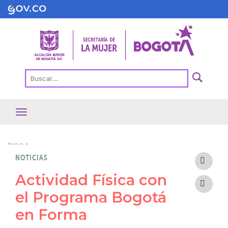
Pasar
al
contenido
principal
Ruta
Inicio
NOTICIAS
de
navegación
Actividad Física con
el Programa Bogotá
en Forma