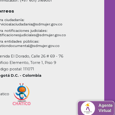
nmutador: (+57 601) 3169001
orreos
ra ciudadanía:
rvicioalaciudadania@sdmujer.gov.co
ra notificaciones judiciales:
tificacionesjudiciales@sdmujer.gov.co
ra entidades públicas:
stiondocumental@sdmujer.gov.co
enida El Dorado, Calle 26 # 69 - 76
ificio Elemento, Torre 1, Piso 9
digo postal: 111071
gotá D.C. - Colombia
atico
Agente
Virtual