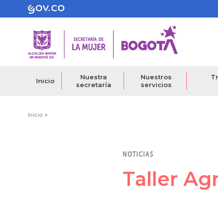
Pasar
al
contenido
principal
Nuestra
Nuestros
Tr
Inicio
secretaría
servicios
Ruta
Inicio
de
navegación
NOTICIAS
Taller Ag