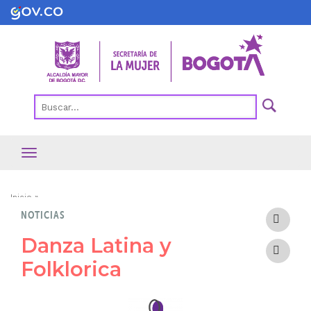
Pasar
al
contenido
principal
Ruta
Inicio
NOTICIAS
de
navegación
Danza Latina y
Folklorica